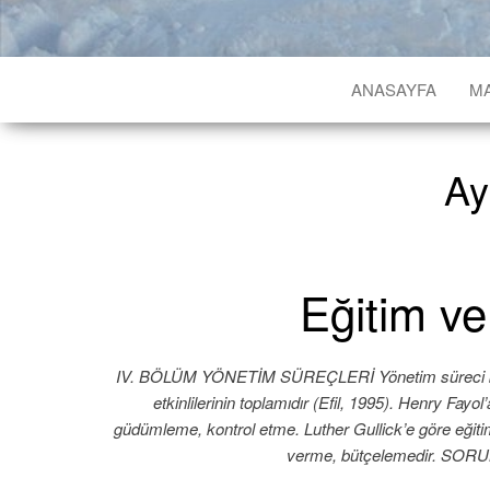
ANASAYFA
M
Ay
Eğitim ve
IV. BÖLÜM YÖNETİM SÜREÇLERİ Yönetim süreci belir
etkinlilerinin toplamıdır (Efil, 1995). Henry Fay
güdümleme, kontrol etme. Luther Gullick’e göre eğiti
verme, bütçelemedir. SORU