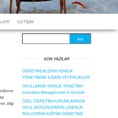
ALERI
İLETIŞIM
Arama:
SON YAZILAR
ÖĞRETMENLERİN YENİLİK
YÖNETİMİNE İLİŞKİN YETERLİKLERİ
OKULLARDA YENİLİK YÖNETİMİ /
ördürme
Innovation Managements In Schools
 eş
ÖZEL ÖĞRETİM KURUMLARINDA
n, bilgi
OKUL MÜDÜRLERİNİN LİDERLİK
ROLLERİNİN EĞİTİM-ÖĞRETİME