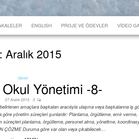
AKALELER
ENGLISH
PROJE VE ÖDEVLER
VIDEO G
:
Aralık 2015
Genel
 Okul Yönetimi -8-
27 Aralık 2015
0
lenen amaçlara başkaları aracılıyla ulaşma veya başkalarına iş g
ol’a göre yönetim süreçleri şunlardır: Planlama, örgütleme, emir verme,
m süreçleri planlama, örgütleme, personel alma, yöneltme, koordinasyo
N ÇÖZME Duruma göre var olan veya çıkabilecek…