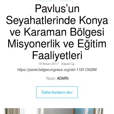
Pavlus’un
Seyahatlerinde Konya
ve Karaman Bölgesi
Misyonerlik ve Eğitim
Faaliyetleri
19 Nisan 2017
Kapalı
https://panel.bidgecongress.org/doi-1181134266
Yazar:
ADMIN
Daha fazlasını oku