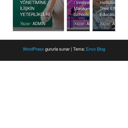
YÖNETİMİNE
/ Innovation
Institutions An
İLİŞKİN
Managements In
Their Effect Ov
YETERLİKLERİ
Schools
Education-Tea
Yazar:
ADMIN
Yazar:
ADMIN
Yazar:
ADMIN
WordPress
gururla sunar
|
Tema:
Envo Blog