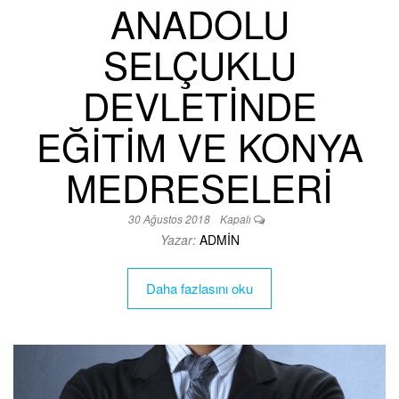
ANADOLU
SELÇUKLU
DEVLETİNDE
EĞİTİM VE KONYA
MEDRESELERİ
30 Ağustos 2018
Kapalı
Yazar:
ADMIN
Daha fazlasını oku