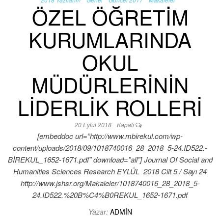
ÖZEL ÖĞRETİM
KURUMLARINDA
OKUL
MÜDÜRLERİNİN
LİDERLİK ROLLERİ
20 Eylül 2018
Kapalı
[embeddoc url=”http://www.mbirekul.com/wp-
content/uploads/2018/09/1018740016_28_2018_5-24.ID522.-
BİREKUL_1652-1671.pdf” download=”all”] Journal Of Social and
Humanities Sciences Research EYLÜL 2018 Cilt 5 / Sayı 24
http://www.jshsr.org/Makaleler/1018740016_28_2018_5-
24.ID522.%20B%C4%B0REKUL_1652-1671.pdf
Yazar:
ADMIN