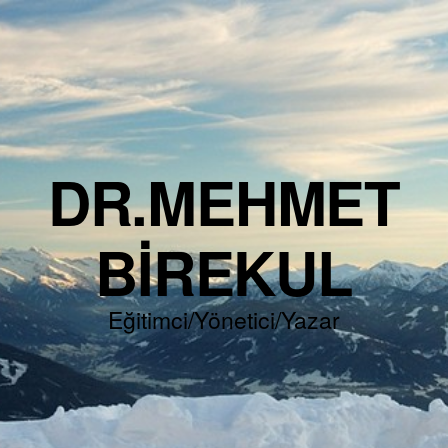
DR.MEHMET
BIREKUL
Eğitimci/Yönetici/Yazar