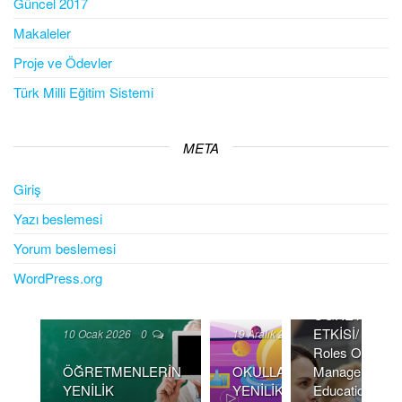
Güncel 2017
Makaleler
Proje ve Ödevler
Türk Milli Eğitim Sistemi
14 Mayıs 2025
META
ÖZEL ÖĞRET
Giriş
KURUMLARI
Yazı beslemesi
OKUL
MÜDÜRLERİN
Yorum beslemesi
LİDERLİK
ROLLERİNİN
WordPress.org
EĞİTİM-
ÖĞRETİME
ETKİSİ/ Leader
10 Ocak 2026
0
19 Aralık 2025
0
Roles Of Scho
ÖĞRETMENLERİN
OKULLARDA
Managers In Pr
YENİLİK
YENİLİK YÖNETİMİ
Educational